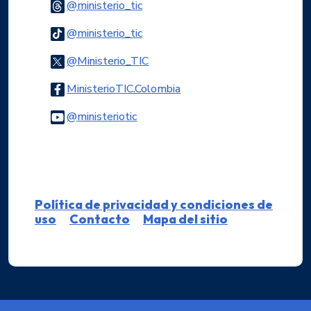
Logo Threads
@ministerio_tic
Logo Tiktok
@ministerio_tic
Logo Twitter
@Ministerio_TIC
Logo Facebook
MinisterioTIC.Colombia
Logo Youtube
@ministeriotic
Logo WhatsApp
Política de privacidad y condiciones de
uso
Contacto
Mapa del sitio