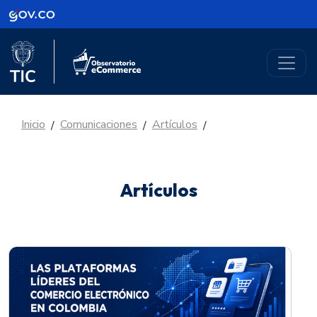
Logo Gobierno de Colombia
Logo del Ministerio TIC
Logo Observatorio eCommerce
Inicio
Comunicaciones
Artículos
/
/
/
Artículos