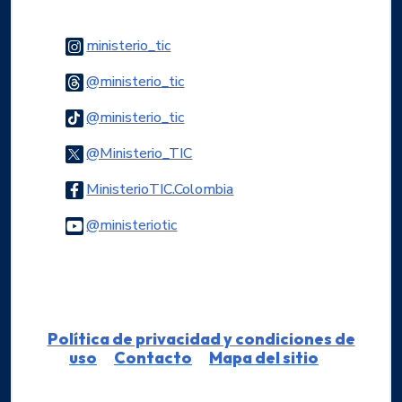
Logo Instagram
ministerio_tic
Logo Threads
@ministerio_tic
Logo Tiktok
@ministerio_tic
Logo Twitter
@Ministerio_TIC
Logo Facebook
MinisterioTIC.Colombia
Logo Youtube
@ministeriotic
Logo WhatsApp
Política de privacidad y condiciones de
uso
Contacto
Mapa del sitio