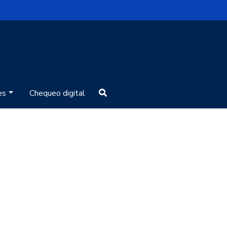
rvatorio eCommerce
es
Chequeo digital