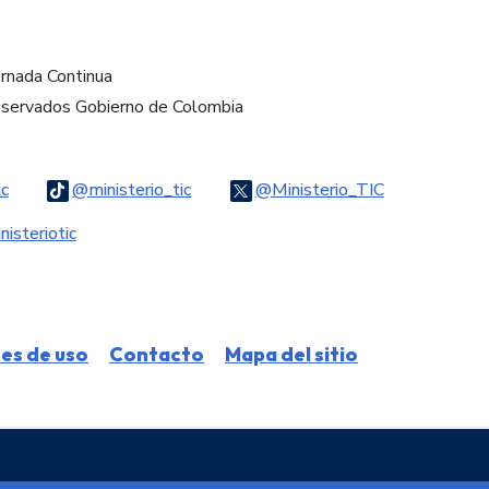
ornada Continua
eservados Gobierno de Colombia
Logo Threads
Logo Tiktok
Logo Twitter
ic
@ministerio_tic
@Ministerio_TIC
ook
Logo Youtube
Logo WhatsApp
isteriotic
nes de uso
Contacto
Mapa del sitio