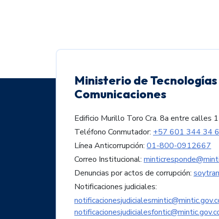
Ministerio de Tecnologías 
Comunicaciones
Edificio Murillo Toro Cra. 8a entre call
Teléfono Conmutador:
+57 601 344 34 
Línea Anticorrupción:
01-800-0912667
Correo Institucional:
minticresponde@minti
Denuncias por actos de corrupción:
soytra
Notificaciones judiciales:
notificacionesjudicialesmintic@mintic.gov.c
notificacionesjudicialesfontic@mintic.gov.c