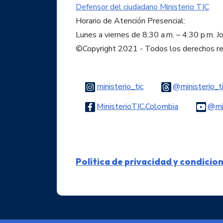
Defensor del ciudadano Ministerio TIC
Horario de Atención Presencial:
Lunes a viernes de 8:30 a.m. – 4:30 p.m. J
©Copyright 2021 - Todos los derechos r
Logo Instagram
ministerio_tic
@ministerio_t
Logo Faceb
MinisterioTIC.Colombia
@min
Política de privacidad y condicio