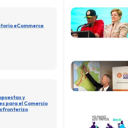
atorio eCommerce
opuestas y
s para el Comercio
sfronterizo