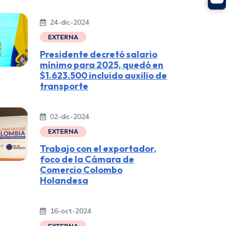
24-dic-2024
Presidente decretó salario
mínimo para 2025, quedó en
$1.623.500 incluido auxilio de
transporte
02-dic-2024
Trabajo con el exportador,
foco de la Cámara de
Comercio Colombo
Holandesa
16-oct-2024