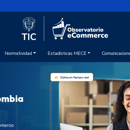
Logo del Ministerio TIC
Logo Obse
Normatividad
Estadísticas MECE
Comunicacion
ombia
omercio