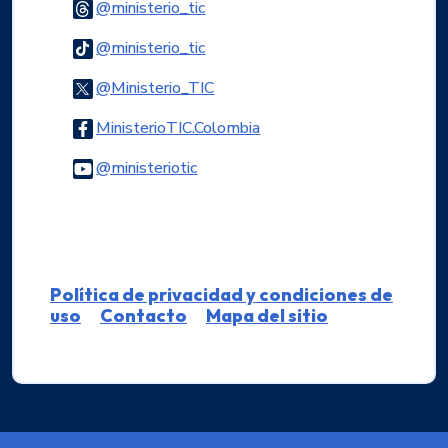
Logo Threads
@ministerio_tic
Logo Tiktok
@ministerio_tic
Logo Twitter
@Ministerio_TIC
Logo Facebook
MinisterioTIC.Colombia
Logo Youtube
@ministeriotic
Logo WhatsApp
Política de privacidad y condiciones de
uso
Contacto
Mapa del sitio